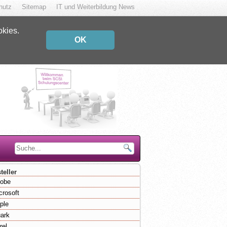
hutz
Sitemap
IT und Weiterbildung News
okies.
OK
teller
obe
crosoft
ple
ark
rel