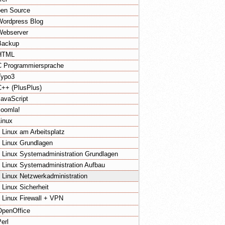
en Source
Wordpress Blog
Webserver
Backup
HTML
C Programmiersprache
Typo3
C++ (PlusPlus)
JavaScript
Joomla!
Linux
Linux am Arbeitsplatz
Linux Grundlagen
Linux Systemadministration Grundlagen
Linux Systemadministration Aufbau
Linux Netzwerkadministration
Linux Sicherheit
Linux Firewall + VPN
OpenOffice
Perl