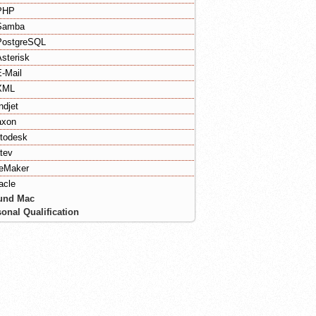
PHP
Samba
PostgreSQL
Asterisk
E-Mail
XML
ndjet
xon
todesk
tev
leMaker
acle
und Mac
onal Qualification