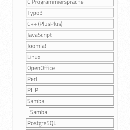
C Programmiersprache
Typo3
C++ (PlusPlus)
JavaScript
Joomla!
Linux
OpenOffice
Perl
PHP
Samba
Samba
PostgreSQL