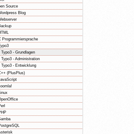
en Source
Wordpress Blog
Webserver
Backup
HTML
C Programmiersprache
Typo3
Typo3 - Grundlagen
Typo3 - Administration
Typo3 - Entwicklung
C++ (PlusPlus)
JavaScript
Joomla!
Linux
OpenOffice
Perl
PHP
Samba
PostgreSQL
Asterisk