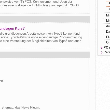
ionsweise von TYPO3. Kennenlernen und Üben der
en, um eine vorliegende HTML-Designvorlage mit TYPO3
Mi
Ma
Au
rundlagen Kurs?
Da
 die grundlegenden Arbeitsweisen von Typo3 kennen und
Fi
re erste Typo3-Website ohne eigenhändige Programmierung
e eine Vorstellung der Möglichkeiten von Typo3 und auch
Or
PC 
Pers
en.
 Sitemap, das News Plugin.