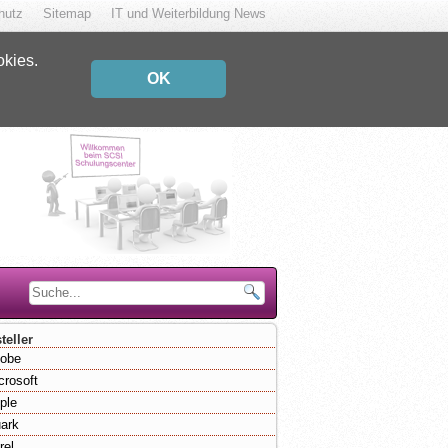
hutz
Sitemap
IT und Weiterbildung News
okies.
OK
teller
obe
crosoft
ple
ark
rel