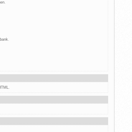
gen.
nbank.
HTML.