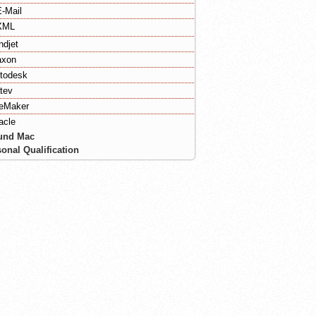
E-Mail
XML
ndjet
xon
todesk
tev
leMaker
acle
und Mac
onal Qualification