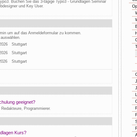
ypo3. Buchen Sie das 3-tägige Typo3 - Grundlagen Seminar
ebdesigner und Key User.
Op
ermin um auf das Anmeldeformular zu kommen.
 auswählen.
.2026
Stuttgart
.2026
Stuttgart
2026
Stuttgart
chulung geeignet?
, Redakteure, Programmierer.
ndlagen Kurs?