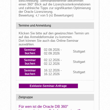
Beschreibung: Seminarteilnehmer bekommen
einen 360° Blick auf die Lizenzkostenkorrelationen
und zahlreiche Tipps zur signifikanten Optimierung
der Oracle Lizenzierung.
Bewertung:
von 5 (
Bewertungen)
4,7
42
Termine und Anmeldung
Klicken Sie bitte auf den gewünschten Termin um
auf das Anmeldeformular zu kommen.
Dort können Sie auch das Online-Seminar
auswählen.
02.09.2026 -
Seminar
Stuttgart
buchen
02.09.2026
02.12.2026 -
Seminar
Stuttgart
buchen
02.12.2026
16.12.2026 -
Seminar
Stuttgart
buchen
16.12.2026
Exklusiv-Seminar-Anfrage
Zielgruppe
Für wen ist die Oracle DB 360°