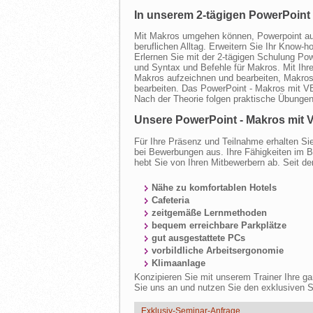
In unserem 2-tägigen PowerPoint 
Mit Makros umgehen können, Powerpoint aut
beruflichen Alltag. Erweitern Sie Ihr Know-
Erlernen Sie mit der 2-tägigen Schulung P
und Syntax und Befehle für Makros. Mit Ih
Makros aufzeichnen und bearbeiten, Makros 
bearbeiten. Das PowerPoint - Makros mit VB
Nach der Theorie folgen praktische Übungen
Unsere PowerPoint - Makros mit VB
Für Ihre Präsenz und Teilnahme erhalten Sie 
bei Bewerbungen aus. Ihre Fähigkeiten im Be
hebt Sie von Ihren Mitbewerbern ab. Seit de
Nähe zu komfortablen Hotels
Cafeteria
zeitgemäße Lernmethoden
bequem erreichbare Parkplätze
gut ausgestattete PCs
vorbildliche Arbeitsergonomie
Klimaanlage
Konzipieren Sie mit unserem Trainer Ihre 
Sie uns an und nutzen Sie den exklusiven S
Exklusiv-Seminar-Anfrage