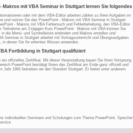
- Makros mit VBA Seminar in Stuttgart lernen Sie folgendes
omatisieren oder mit dem VBA-Editor arbeiten zählen zu Ihren Aufgaben im
how und nutzen Sie das PowerPoint - Makros mit VBA Seminar in Stuttgart.
owerPoint - Makros mit VBA Fehlersuch und Fehlerbehebung, den VBA-Editor
rer Teilnahme am 2-tägigen Kurs PowerPoint - Makros mit VBA können Sie
in die Menü- und Symbolleiste einbinden und Makros erstellen und
A Seminar in Stuttgart arbeitet mit Vortragsunterricht und Übungsaufgaben.
, in denen Sie Ihr erlerntes Wissen anwenden.
A Fortbildung in Stuttgart qualifiziert
ein offizielles Zertifikat. Mit dieser Veranstaltung bauen Sie Ihren Vorsprung
reich PowerPoint bestätigt Ihnen das Zertifikat am Ende ganz offiziell und
m Jahr 1991 betreiben wir den Standort Stuttgart. Er bietet unter anderem:
ganz individuellen Seminare und Schulungen zum Thema PowerPoint. Spreche
ervice.