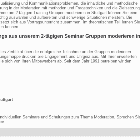
ualisierung und Kommunikationsproblemen, die inhaltliche und methodische
rung in der Moderation mit methoden und Fragetechniken und die Zielsetzung
nahme am 2-tägigen Training Gruppen moderieren in Stuttgart können Sie eine
ichtig auswählen und aufbereiten und schwierige Situationen meistern. Die
 setzt sich aus Vortragsunterricht zusammen. Im theoretischen Teil lernen Sie
ken kennen.
ings aus unserem 2-tägigen Seminar Gruppen moderieren i
lles Zertifikat über die erfolgreiche Teilnahme an der Gruppen moderieren
rbungsmappe drücken Sie Engagement und Ehrgeiz aus. Mit Ihrer erweiterten
ie sich von Ihren Mitbewerbern ab. Seit dem Jahr 1991 betreiben wir den
uttgart
z individuellen Seminare und Schulungen zum Thema Moderation. Sprechen Si
ce.