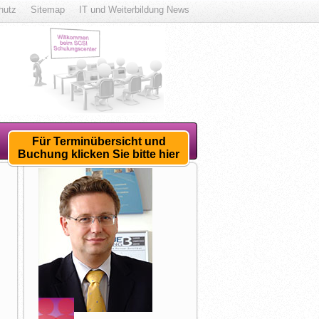
hutz
Sitemap
IT und Weiterbildung News
Für Terminübersicht und
Buchung klicken Sie bitte hier