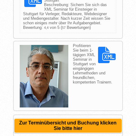
Stuttgart
Beschreibung:
Sichern Sie sich das
XML Seminar für Einsteiger in
Stuttgart für Verleger, Redakteure, Webdesigner
und Mediengestalter. Nach kurzer Zeit wissen Sie
schon einiges mehr über Ihr Aufgabengebiet.
Bewertung:
von 5 (
Bewertungen)
4,4
57
Profitieren
Sie beim 1-
tägigen XML
Seminar in
Stuttgart von
eingängigen
Lehrmethoden und
freundlichen,
kompetenten Trainern.
Zur Terminübersicht und Buchung klicken
Sie bitte hier