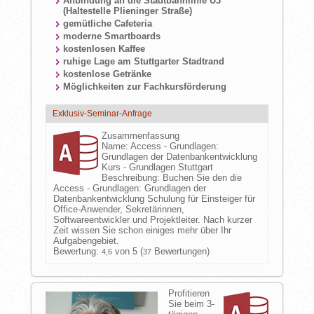
Anbindung an die Stadtbahnlinie U3
(Haltestelle Plieninger Straße)
gemütliche Cafeteria
moderne Smartboards
kostenlosen Kaffee
ruhige Lage am Stuttgarter Stadtrand
kostenlose Getränke
Möglichkeiten zur Fachkursförderung
Exklusiv-Seminar-Anfrage
Zusammenfassung
Name:
Access - Grundlagen:
Grundlagen der Datenbankentwicklung
Kurs - Grundlagen Stuttgart
Beschreibung:
Buchen Sie den die
Access - Grundlagen: Grundlagen der
Datenbankentwicklung Schulung für Einsteiger für
Office-Anwender, Sekretärinnen,
Softwareentwickler und Projektleiter. Nach kurzer
Zeit wissen Sie schon einiges mehr über Ihr
Aufgabengebiet.
Bewertung:
von 5 (
Bewertungen)
4,6
37
Profitieren
Sie beim 3-