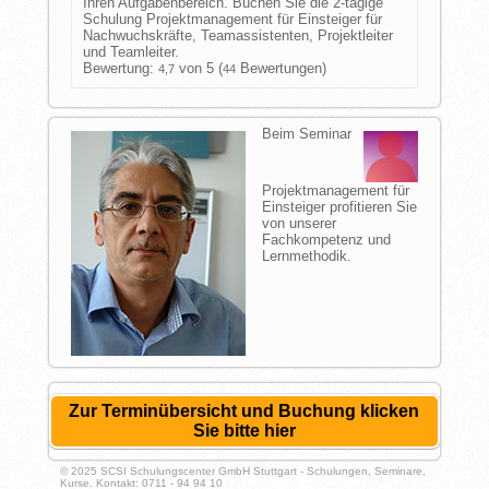
Ihren Aufgabenbereich. Buchen Sie die 2-tägige
Schulung Projektmanagement für Einsteiger für
Nachwuchskräfte, Teamassistenten, Projektleiter
und Teamleiter.
Bewertung:
von 5 (
Bewertungen)
4,7
44
Beim Seminar
Projektmanagement für
Einsteiger profitieren Sie
von unserer
Fachkompetenz und
Lernmethodik.
Zur Terminübersicht und Buchung klicken
Sie bitte hier
© 2025 SCSI Schulungscenter GmbH Stuttgart - Schulungen, Seminare,
Kurse. Kontakt: 0711 - 94 94 10