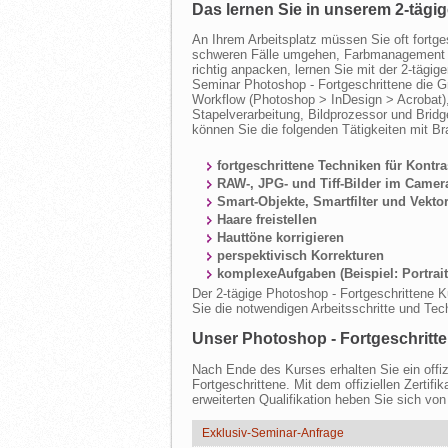
Das lernen Sie in unserem 2-tägig
An Ihrem Arbeitsplatz müssen Sie oft fortge
schweren Fälle umgehen, Farbmanagement b
richtig anpacken, lernen Sie mit der 2-tägig
Seminar Photoshop - Fortgeschrittene die G
Workflow (Photoshop > InDesign > Acrobat)
Stapelverarbeitung, Bildprozessor und Brid
können Sie die folgenden Tätigkeiten mit Br
fortgeschrittene Techniken für Kontra
RAW-, JPG- und Tiff-Bilder im Camer
Smart-Objekte, Smartfilter und Vekto
Haare freistellen
Hauttöne korrigieren
perspektivisch Korrekturen
komplexeAufgaben (Beispiel: Portrait
Der 2-tägige Photoshop - Fortgeschrittene K
Sie die notwendigen Arbeitsschritte und Te
Unser Photoshop - Fortgeschritten
Nach Ende des Kurses erhalten Sie ein offizi
Fortgeschrittene. Mit dem offiziellen Zertif
erweiterten Qualifikation heben Sie sich vo
Exklusiv-Seminar-Anfrage