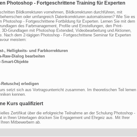
en Photoshop - Fortgeschrittene Training für Experten
schritten Bildkorrekturen vornehmen, Bildkorrekturen durchführen, mit
eherrschen oder umfangreich Datenkorrekturen automatisieren? Wie Sie es
en Photoshop - Fortgeschrittene Fortbildung für Experten. Lernen Sie mit dem
rundlagen des Farbmanagement, Profile und Einstellungen, den Print-
, 3D-Grundlagen mit Photoshop Extended, Videobearbeitung und Aktionen,
ge. Nach dem 2-tägigen Photoshop - Fortgeschrittene Seminar für Experten
avour meistern:
st-, Helligkeits- und Farbkorrekturen
a-Raw-Dialog bearbeiten
r-Smart-Objekte
-Retusche) erledigen
urs setzt sich aus Vortragsunterricht zusammen. Im theoretischen Teil lernen
chniken kennen.
e Kurs qualifiziert
elles Zertifikat über die erfolgreiche Teilnahme an der Schulung Photoshop -
ikat in Ihren Unterlagen drücken Sie Engagement und Ehrgeiz aus. Mit Ihrer
n Ihren Mitbewerbern ab.