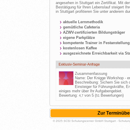
angesehen in Stuttgart ein Zertifikat. Mit d
Bestätigung für Ihren Lebenslauf steigert I
in Stuttgart profitieren Sie unter anderem du
aktuelle Lernmethodik
gemütliche Cafeteria
AZWV-zertifizierten Bildungsträger
eigene Parkplätze
kompetente Trainer in Festanstellung
kostenlosen Kaffee
ausgezeichnete Erreichbarkeit via Sta
Exklusiv-Seminar-Anfrage
Zusammenfassung
Name:
Der Knigge Workshop - er
Beschreibung:
Sichern Sie sich 
Einsteiger für Führungskräfte, E
einiges mehr über Ihr Aufgabengebiet.
Bewertung:
von 5 (
Bewertungen)
4,7
51
Zur Terminüber
© 2025 SCSI Schulungscenter GmbH Stuttgart - Schulung