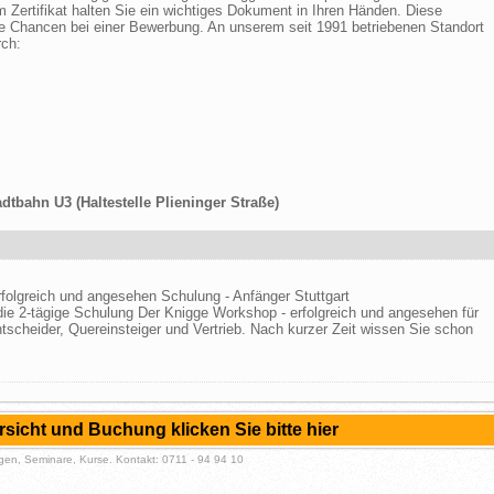
em Zertifikat halten Sie ein wichtiges Dokument in Ihren Händen. Diese
hre Chancen bei einer Bewerbung. An unserem seit 1991 betriebenen Standort
rch:
dtbahn U3 (Haltestelle Plieninger Straße)
folgreich und angesehen Schulung - Anfänger Stuttgart
die 2-tägige Schulung Der Knigge Workshop - erfolgreich und angesehen für
ntscheider, Quereinsteiger und Vertrieb. Nach kurzer Zeit wissen Sie schon
sicht und Buchung klicken Sie bitte hier
en, Seminare, Kurse. Kontakt: 0711 - 94 94 10